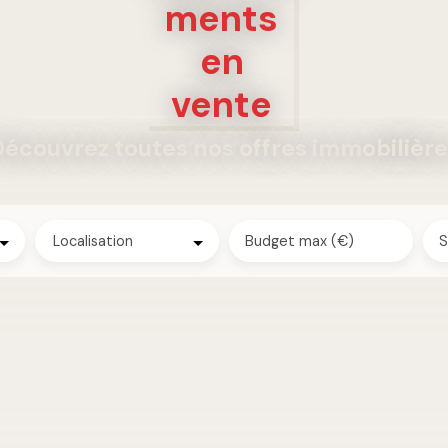
ments
en
vente
écouvrez toutes nos offres immobilièr
Localisation
Budget max (€)
S