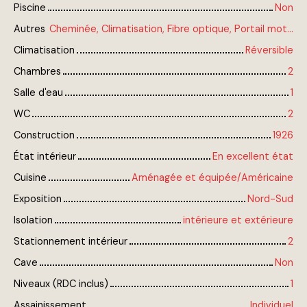
Piscine
Non
Autres
Cheminée, Climatisation, Fibre optique, Portail motorisé, Système d'alarme, Visiophone, Volets électriques
Climatisation
Réversible
Chambres
2
Salle d'eau
1
WC
2
Construction
1926
État intérieur
En excellent état
Cuisine
Aménagée et équipée/Américaine
Exposition
Nord-Sud
Isolation
intérieure et extérieure
Stationnement intérieur
2
Cave
Non
Niveaux (RDC inclus)
1
Assainissement
Individuel