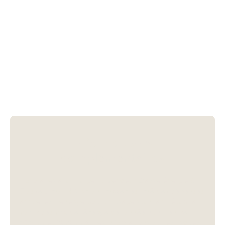
Informations
complémentaires
Honoraires à la charge du vendeur. Classe énergie C,
Classe climat B Montant moyen estimé des dépenses
annuelles d'énergie pour un usage standard, établi à
partir des prix de l'énergie de l'année 2021 : entre
888.00 et 1202.00 €. Les informations sur les risques