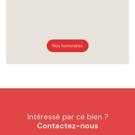
auxquels ce bien est exposé sont disponibles sur le
site Géorisques : georisques.gouv.fr.
Carte T CPI77022023000000009 • RCP
QRCAI000110
Nos honoraires
Intéressé par ce bien ?
Contactez-nous