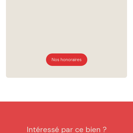
Honoraires à la charge du vendeur. Classe énergie D,
Classe climat B Montant estimé des dépenses
annuelles d'énergie pour un usage standard : entre
1618.00 € et 2188.00 € sur les années 2021, 2022 et
2023 (abonnements compris). Les informations sur
les risques auxquels ce bien est exposé sont
disponibles sur le site Géorisques : georisques.gouv.fr.
Nos honoraires
Intéressé par ce bien ?