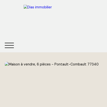
ACCUEIL
ACHETER
LOUER
VENDRE
ESTIMER
Être rappelé