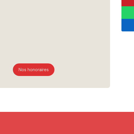
 charge du vendeur. Classe énergie E, Classe
nt moyen estimé des dépenses annuelles
un usage standard, établi à partir des prix de
année 2021 : entre 792.00 et 1072.00 €. Les
r les risques auxquels ce bien est exposé sont
le site Géorisques : georisques.gouv.fr.
7022023000000009 • RCP QRCAI000110
Nos honoraires