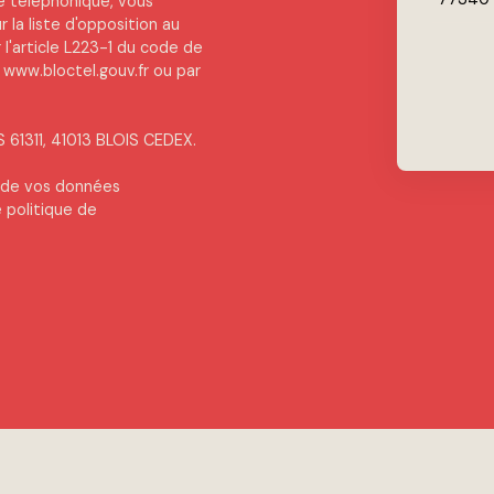
e téléphonique, vous
 la liste d'opposition au
l'article L223-1 du code de
 www.bloctel.gouv.fr ou par
S 61311, 41013 BLOIS CEDEX.
t de vos données
e
politique de