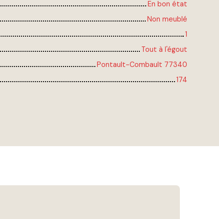
En bon état
Non meublé
1
Tout à l'égout
Pontault-Combault 77340
174
Détail
des pièces