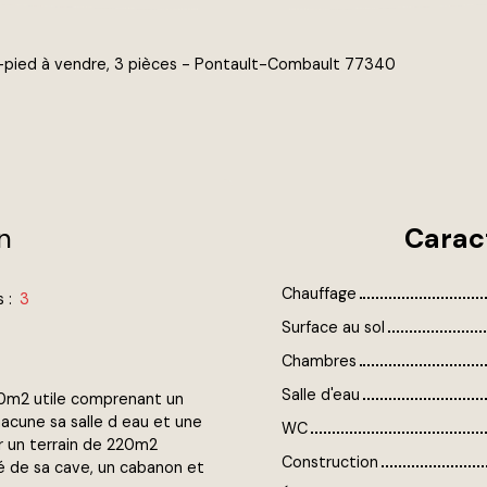
n-pied à vendre, 3 pièces - Pontault-Combault 77340
n
Carac
Chauffage
s
:
3
Surface au sol
Chambres
Salle d'eau
 60m2 utile comprenant un
acune sa salle d eau et une
WC
r un terrain de 220m2
Construction
é de sa cave, un cabanon et