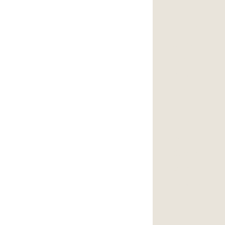
Cave
Living Room
Autre
Garage
Salle d eau
Abri de jardin
Cuisine - Salle
Chambre 2
W.C.
Garden
Chambre 1
Salle d eau
Infor