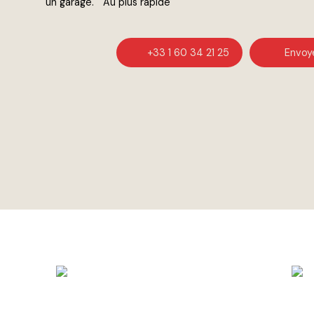
un garage. " Au plus rapide "
+33 1 60 34 21 25
Envoye