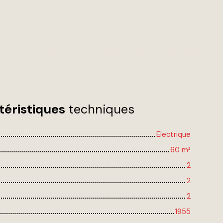
Calculatrice
Ajouter aux favoris
Imprimer
téristiques
techniques
Electrique
60
m²
2
2
2
1955