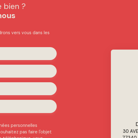
e bien ?
nous
ndrons vers vous dans les
m
éphone
souhaitez
D
nées personnelles
30 AV
uhaitez pas faire l'objet
77340