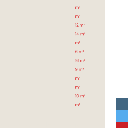
m²
m²
12 m²
14 m²
m²
6 m²
 a manger
16 m²
9 m²
m²
m²
10 m²
m²
mations
complémentaires