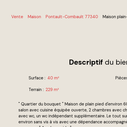
Vente
Maison
Pontault-Combault 77340
Maison plai
Retour
Descriptif
du bie
Surface
:
40
m²
Pièce
Terrain
:
229
m²
" Quartier du bouquet " Maison de plain pied d'environ
salon avec cuisine équipée ouverte, 2 chambres avec ch
avec wc, un wc indépendant supplémentaire. Le tout su
environ sans vis à vis avec une dépendance accompagn