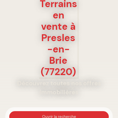
Terrains
en
vente à
Presles
-en-
Brie
(77220)
Découvrez toutes nos offres
immobilières
Ouvrir la recherche