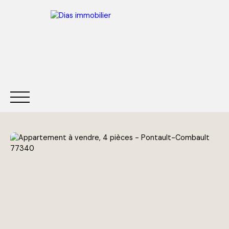
ACCUEIL
ACHETER
LOUER
VENDRE
ESTIMER
Être rappelé