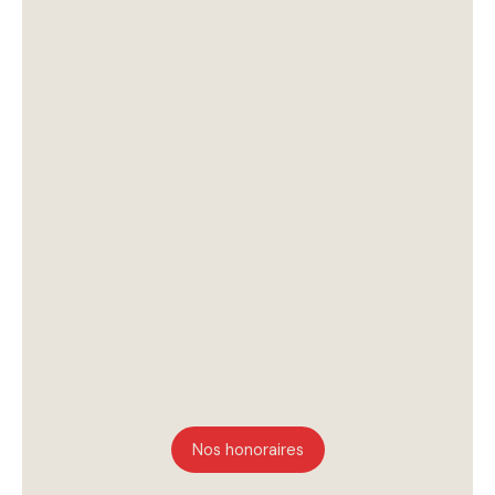
Informations
complémentaires
Honoraires à la charge du vendeur. Dans une
copropriété de 2 lots. Quote-part moyenne du
budget prévisionnel 3 192 €/an. Aucune procédure
n'est en cours. Classe énergie C, Classe climat A
Montant moyen estimé des dépenses annuelles
d'énergie pour un usage standard, établi à partir des
prix de l'énergie de l'année 2021 : entre 870.00 et
1240.00 €. Les informations sur les risques auxquels
ce bien est exposé sont disponibles sur le site
Géorisques : georisques.gouv.fr.
Carte T CPI77022023000000009 • RCP
QRCAI000110
Nos honoraires