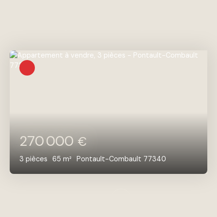
Vous apprécierez
également
270 000
€
3
pièces
65
m²
Pontault-Combault 77340