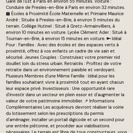
Gare de l'Est à Paris en environ 55 minutes. Voiture :
Conduire de Presles-en-Brie à Paris en environ 32 minutes.
🏫 Écoles à Proximité École Maternelle et Primaire Maurice
André : Située à Presles-en-Brie, à environ 5 minutes du
terrain. Collège Hutinel : Situé à Gretz-Armainvilliers, à
environ 10 minutes en voiture. Lycée Clément Ader : Situé à
Tournan-en-Brie, à environ 15 minutes en voiture. 🔑 Idéal
Pour : Familles : Avec des écoles et des espaces verts à
proximité, offrez à vos enfants un cadre de vie sain et
sécurisé. Jeunes Couples : Construisez votre premier nid
douillet loin du stress urbain. Retraités : Profitez de votre
retraite dans un environnement paisible et verdoyant.
Plusieurs Membres d'une Même Famille : Idéal pour les
familles souhaitant vivre à proximité tout en ayant chacun
leur espace privé. Investisseurs : Une opportunité rare
d'investir dans un secteur en plein essor et d'augmenter la
valeur de votre patrimoine immobilier. 📌 Informations
Complémentaires Les acquéreurs devront réaliser la voirie
du lotissement selon les prescriptions du permis
d'aménager, installer un portail digicode et un second pour
une entrée piétonne, et procéder aux viabilisations
nécessaires. Le terrain est libre de tous constructeurs, vous