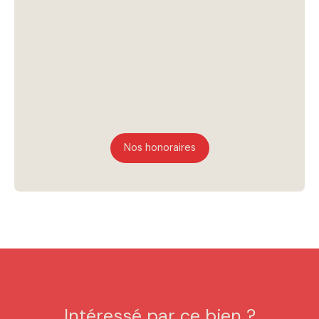
complémentaires
Honoraires à la charge du vendeur. Les informations
sur les risques auxquels ce bien est exposé sont
disponibles sur le site Géorisques : georisques.gouv.fr.
Carte T CPI77022023000000009 • RCP
QRCAI000110
Nos honoraires
Intéressé par ce bien ?