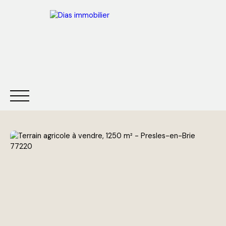
ACCUEIL
ACHETER
LOUER
VENDRE
ESTIMER
Être rappelé