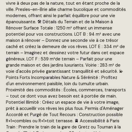
vivre à deux pas de la nature, tout en étant proche de la
ville. Presles-en-Brie allie charme bucolique et commodités
modernes, offrant ainsi le parfait équilibre pour une vie
épanouissante. 🛠️ Détails du Terrain et de la Maison à
Rénover Surface Totale : 1250 m² offrant un immense
potentiel pour vos constructions. LOT B : 94 m² avec une
maison à rénover – Donnez une seconde vie à ce trésor
caché et créez la demeure de vos rêves. LOT E : 334 m² de
terrain – Imaginez et dessinez votre futur dans cet espace
généreux. LOT F : 539 m²de terrain – Parfait pour une
grande maison et des jardins luxuriants. Voirie : 283 m² de
voie d'accès privée garantissant tranquillité et sécurité. 💫
Points Forts Incomparables Nature & Sérénité : Profitez
d'un environnement paisible, loin du tumulte urbain.
Proximité des commodités : Écoles, commerces, transports
– tout ce dont vous avez besoin est à portée de main.
Potentiel Illimité : Créez un espace de vie à votre image,
prêt à accueillir vos rêves les plus fous. Permis d'Aménager
Accordé et Purgé de Tout Recours : Construction possible
R+1+combles ou R+1+toit terrasse. 🚆 Accessibilité à Paris
Train : Prendre le train de la gare de Gretz ou Tournan à la